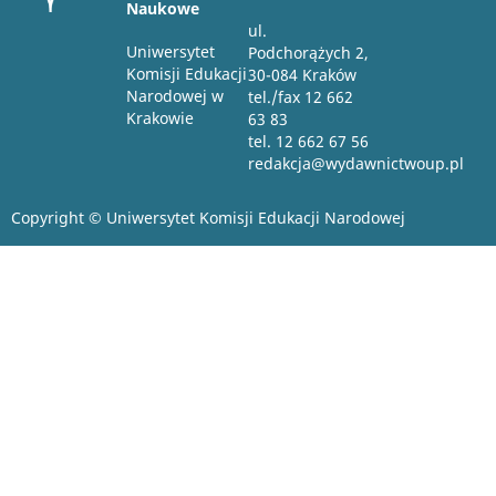
Naukowe
ul.
Uniwersytet
Podchorążych 2,
Komisji Edukacji
30-084 Kraków
Narodowej w
tel./fax 12 662
Krakowie
63 83
tel. 12 662 67 56
redakcja@wydawnictwoup.pl
Copyright © Uniwersytet Komisji Edukacji Narodowej