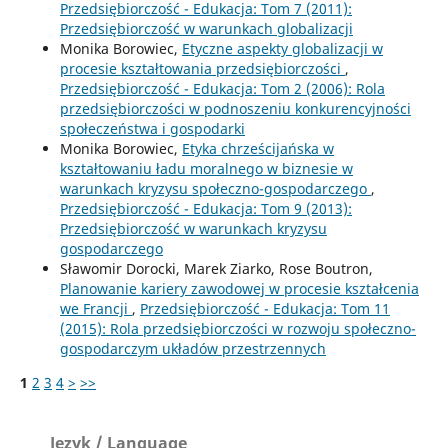
Przedsiębiorczość - Edukacja: Tom 7 (2011):
Przedsiębiorczość w warunkach globalizacji
Monika Borowiec,
Etyczne aspekty globalizacji w
procesie kształtowania przedsiębiorczości
,
Przedsiębiorczość - Edukacja: Tom 2 (2006): Rola
przedsiębiorczości w podnoszeniu konkurencyjności
społeczeństwa i gospodarki
Monika Borowiec,
Etyka chrześcijańska w
kształtowaniu ładu moralnego w biznesie w
warunkach kryzysu społeczno-gospodarczego
,
Przedsiębiorczość - Edukacja: Tom 9 (2013):
Przedsiębiorczość w warunkach kryzysu
gospodarczego
Sławomir Dorocki, Marek Ziarko, Rose Boutron,
Planowanie kariery zawodowej w procesie kształcenia
we Francji
,
Przedsiębiorczość - Edukacja: Tom 11
(2015): Rola przedsiębiorczości w rozwoju społeczno-
gospodarczym układów przestrzennych
1
2
3
4
>
>>
Język / Language