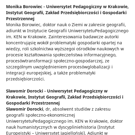
Monika Borowiec -
Uniwersytet Pedagogiczny w Krakowie,
Instytut Geografii, Zakład Przedsiębiorczości i Gospodarki
Przestrzennej
Monika Borowiec, doktor nauk o Ziemi w zakresie geografii,
adiunkt w Instytucie Geografii UniwersytetuPedagogicznego
im. KEN w Krakowie. Zainteresowania badawcze autorki
koncentrująsię wokół problematyki gospodarki opartej na
wiedzy, roli szkolnictwa wyższegoi ośrodków naukowych w
procesie kształtowania społeczeństwa informacyjnego,
procesówtransformacji społeczno-gospodarczej, ze
szczególnym uwzględnieniem procesówglobalizacji i
integracji europejskiej, a także problematyki
przedsiębiorczości.
Sławomir Dorocki -
Uniwersytet Pedagogiczny w
Krakowie, Instytut Geografii, Zakład Przedsiębiorczości i
Gospodarki Przestrzennej
Sławomir Dorocki
, dr, absolwent studiów z zakresu
geografii społeczno-ekonomicznej
UniwersytetuPedagogicznego im. KEN w Krakowie, doktor
nauk humanistycznych w dyscypliniehistoria (Instytut
Europeistyki – Uniwersytet Jagielloński). Adiunkt w