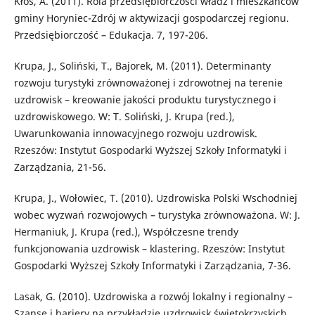
Kłos, A. (2011). Rola przedsiębiorczości władz i mieszkańców
gminy Horyniec-Zdrój w aktywizacji gospodarczej regionu.
Przedsiębiorczość – Edukacja. 7, 197-206.
Krupa, J., Soliński, T., Bajorek, M. (2011). Determinanty
rozwoju turystyki zrównoważonej i zdrowotnej na terenie
uzdrowisk – kreowanie jakości produktu turystycznego i
uzdrowiskowego. W: T. Soliński, J. Krupa (red.),
Uwarunkowania innowacyjnego rozwoju uzdrowisk.
Rzeszów: Instytut Gospodarki Wyższej Szkoły Informatyki i
Zarządzania, 21-56.
Krupa, J., Wołowiec, T. (2010). Uzdrowiska Polski Wschodniej
wobec wyzwań rozwojowych – turystyka zrównoważona. W: J.
Hermaniuk, J. Krupa (red.), Współczesne trendy
funkcjonowania uzdrowisk – klastering. Rzeszów: Instytut
Gospodarki Wyższej Szkoły Informatyki i Zarządzania, 7-36.
Lasak, G. (2010). Uzdrowiska a rozwój lokalny i regionalny –
Szanse i bariery na przykładzie uzdrowisk świętokrzyskich.