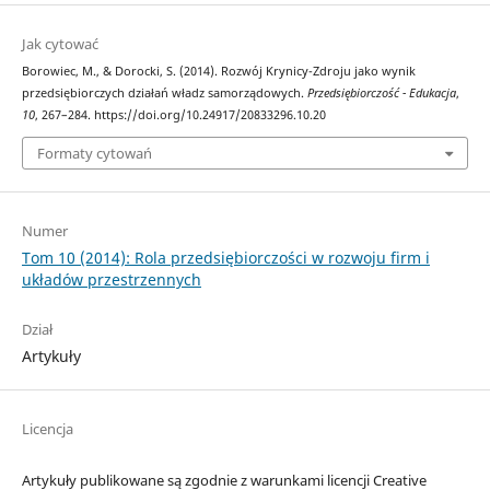
Jak cytować
Borowiec, M., & Dorocki, S. (2014). Rozwój Krynicy-Zdroju jako wynik
przedsiębiorczych działań władz samorządowych.
Przedsiębiorczość - Edukacja
,
10
, 267–284. https://doi.org/10.24917/20833296.10.20
Formaty cytowań
Numer
Tom 10 (2014): Rola przedsiębiorczości w rozwoju firm i
układów przestrzennych
Dział
Artykuły
Licencja
Artykuły publikowane są zgodnie z warunkami licencji Creative