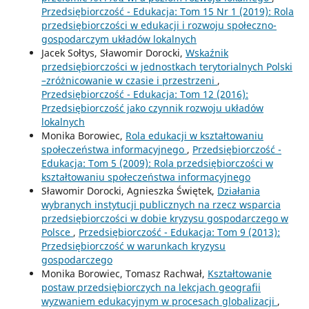
Przedsiębiorczość - Edukacja: Tom 15 Nr 1 (2019): Rola
przedsiębiorczości w edukacji i rozwoju społeczno-
gospodarczym układów lokalnych
Jacek Sołtys, Sławomir Dorocki,
Wskaźnik
przedsiębiorczości w jednostkach terytorialnych Polski
–zróżnicowanie w czasie i przestrzeni
,
Przedsiębiorczość - Edukacja: Tom 12 (2016):
Przedsiębiorczość jako czynnik rozwoju układów
lokalnych
Monika Borowiec,
Rola edukacji w kształtowaniu
społeczeństwa informacyjnego
,
Przedsiębiorczość -
Edukacja: Tom 5 (2009): Rola przedsiębiorczości w
kształtowaniu społeczeństwa informacyjnego
Sławomir Dorocki, Agnieszka Świętek,
Działania
wybranych instytucji publicznych na rzecz wsparcia
przedsiębiorczości w dobie kryzysu gospodarczego w
Polsce
,
Przedsiębiorczość - Edukacja: Tom 9 (2013):
Przedsiębiorczość w warunkach kryzysu
gospodarczego
Monika Borowiec, Tomasz Rachwał,
Kształtowanie
postaw przedsiębiorczych na lekcjach geografii
wyzwaniem edukacyjnym w procesach globalizacji
,