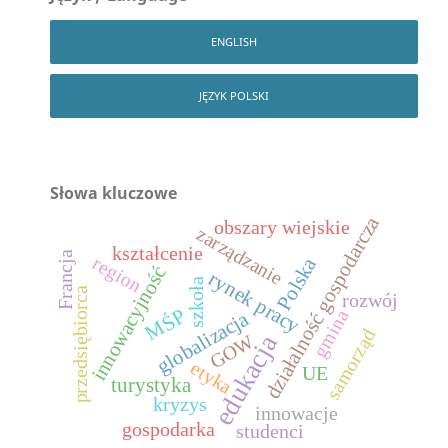
ENGLISH
JĘZYK POLSKI
Słowa kluczowe
działalność gospodarcza
obszary wiejskie
zarządzanie
kształcenie
Francja
region
Polska
innowacyjność
rynek pracy
szkoła
przedsiębiorca
rozwój
MŚP
gmina
globalizacja
samorząd
edukacja
GOW
etyka
UE
turystyka
kryzys
innowacje
gospodarka
studenci