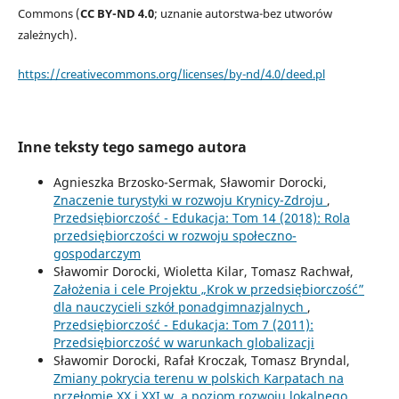
Commons (
CC BY-ND 4.0
; uznanie autorstwa-bez utworów
zależnych).
https://creativecommons.org/licenses/by-nd/4.0/deed.pl
Inne teksty tego samego autora
Agnieszka Brzosko-Sermak, Sławomir Dorocki,
Znaczenie turystyki w rozwoju Krynicy-Zdroju
,
Przedsiębiorczość - Edukacja: Tom 14 (2018): Rola
przedsiębiorczości w rozwoju społeczno-
gospodarczym
Sławomir Dorocki, Wioletta Kilar, Tomasz Rachwał,
Założenia i cele Projektu „Krok w przedsiębiorczość”
dla nauczycieli szkół ponadgimnazjalnych
,
Przedsiębiorczość - Edukacja: Tom 7 (2011):
Przedsiębiorczość w warunkach globalizacji
Sławomir Dorocki, Rafał Kroczak, Tomasz Bryndal,
Zmiany pokrycia terenu w polskich Karpatach na
przełomie XX i XXI w. a poziom rozwoju lokalnego
,