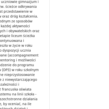
y uczniowie gimnazjum i
zw. ścieżce odkrywania
est przedstawienie w
oraz dróg kształcenia.
jednym ze sposobów
każdej aktywności
ch i obywatelskich oraz
 etapie liceum ścieżka
kontynuowana i
eszła w życie w roku
 dyspozycji ucznia
owane (accompagnement
mentoring i możliwości
adzenie do programu
w (DP3) w roku szkolnym
zne nieprzystosowanie
e z niewystarczającego
zależności i
aż francuska oświata
stemu na linii szkoła -
wszechstronne działania
, by oceniać, na ile
 różnych działań i