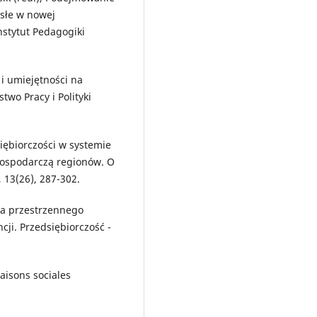
osłe w nowej
nstytut Pedagogiki
i umiejętności na
two Pracy i Polityki
siębiorczości w systemie
 gospodarczą regionów. O
 13(26), 287-302.
ia przestrzennego
ji. Przedsiębiorczość -
iaisons sociales