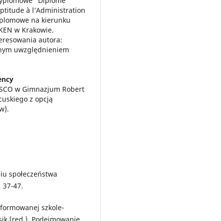
dyplomowe “Diplôme
Aptitude à l’Administration
dyplomowe na kierunku
 KEN w Krakowie.
teresowania autora:
ólnym uwzględnieniem
ency
NESCO w Gimnazjum Robert
cuskiego z opcją
w).
niu społeczeństwa
 37-47.
eformowanej szkole-
ik (red.), Podejmowanie