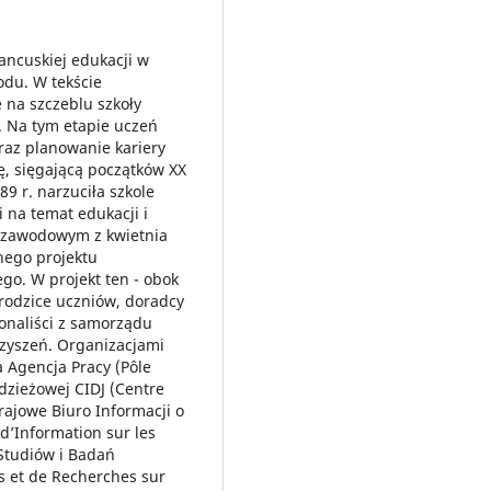
ancuskiej edukacji w
du. W tekście
na szczeblu szkoły
e. Na tym etapie uczeń
raz planowanie kariery
, sięgającą początków XX
89 r. narzuciła szkole
 na temat edukacji i
e zawodowym z kwietnia
nego projektu
o. W projekt ten - obok
 rodzice uczniów, doradcy
jonaliści z samorządu
rzyszeń. Organizacjami
 Agencja Pracy (Pôle
dzieżowej CIDJ (Centre
rajowe Biuro Informacji o
d’Information sur les
Studiów i Badań
s et de Recherches sur