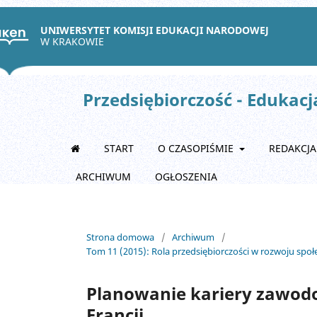
UNIWERSYTET KOMISJI EDUKACJI NARODOWEJ
W KRAKOWIE
Przedsiębiorczość - Edukacj
START
O CZASOPIŚMIE
REDAKCJ
ARCHIWUM
OGŁOSZENIA
Strona domowa
/
Archiwum
/
Tom 11 (2015): Rola przedsiębiorczości w rozwoju sp
Planowanie kariery zawodo
Francji