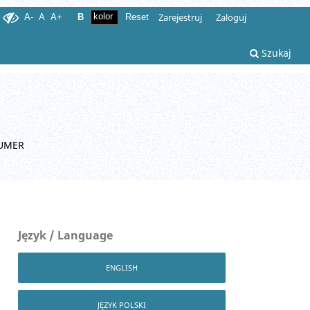
Zarejestruj
Zaloguj
A-
A
A+
B
Reset
Szukaj
UMER
Język / Language
ENGLISH
JĘZYK POLSKI