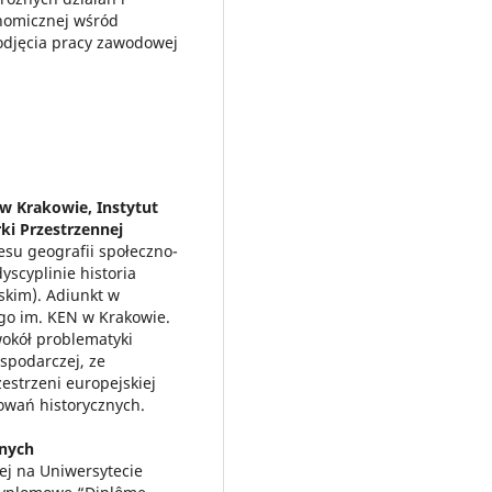
onomicznej wśród
odjęcia pracy zawodowej
w Krakowie, Instytut
rki Przestrzennej
esu geografii społeczno-
scyplinie historia
ńskim). Adiunkt w
go im. KEN w Krakowie.
wokół problematyki
spodarczej, ze
strzeni europejskiej
kowań historycznych.
rnych
iej na Uniwersytecie