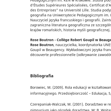
Pedagogicznym im. KEN w Krakowie. Studia po
d’Études Supérieures Spécialisées, Certificat d’
des Entreprises” na Université Lille. Studia po
geografia na Uniwersytecie Pedagogicznym im.
Nauczyciel języka francuskiego i geografii. Zain
zagraniczna literatura geograficzna ze szczeg
krajów romańskich, historia myśli geograficznej.
Rose Boutron -
Collège Robert Goupil w Beaug
Rose Boutron
, nauczycielka, koordynatorka U
Goupil w Beaugency. Wykładowczyni języka fran
découverte professionnelle (odkrywanie zawodó
Bibliografia
Borowiec, M. (2009). Rola edukacji w kształtowa
informacyjnego. Przedsiębiorczość – Edukacja, 5,
Czerepaniak-Walczak, M. (2001). Doradztwo w r
gimnazjum jako ośrodek doradztwa. W: B. Wojtas