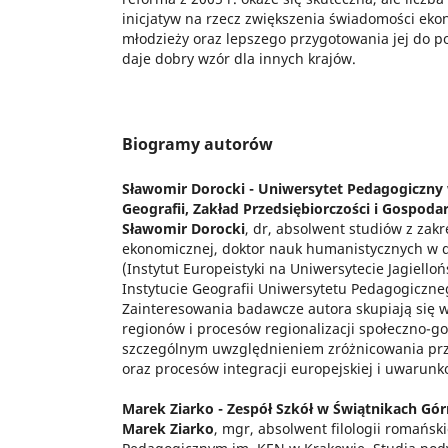
inicjatyw na rzecz zwiększenia świadomości ek
młodzieży oraz lepszego przygotowania jej do p
daje dobry wzór dla innych krajów.
Biogramy autorów
Sławomir Dorocki -
Uniwersytet Pedagogiczny 
Geografii, Zakład Przedsiębiorczości i Gospoda
Sławomir Dorocki
, dr, absolwent studiów z zakr
ekonomicznej, doktor nauk humanistycznych w dy
(Instytut Europeistyki na Uniwersytecie Jagiello
Instytucie Geografii Uniwersytetu Pedagogiczne
Zainteresowania badawcze autora skupiają się 
regionów i procesów regionalizacji społeczno-go
szczególnym uwzględnieniem zróżnicowania prze
oraz procesów integracji europejskiej i uwarun
Marek Ziarko -
Zespół Szkół w Świątnikach Gó
Marek Ziarko
, mgr, absolwent filologii romańsk