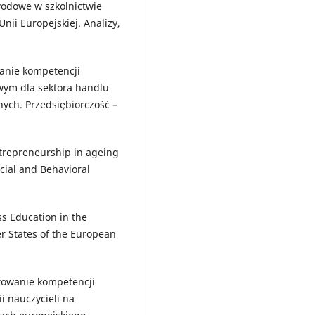
wodowe w szkolnictwie
ii Europejskiej. Analizy,
owanie kompetencji
wym dla sektora handlu
nych. Przedsiębiorczość –
ntrepreneurship in ageing
cial and Behavioral
ss Education in the
 States of the European
ałtowanie kompetencji
 nauczycieli na