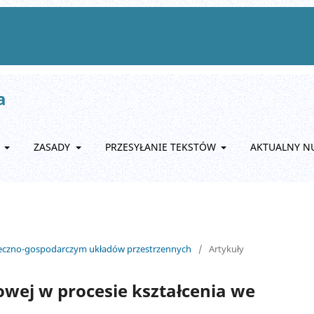
a
A
ZASADY
PRZESYŁANIE TEKSTÓW
AKTUALNY N
ołeczno-gospodarczym układów przestrzennych
/
Artykuły
wej w procesie kształcenia we