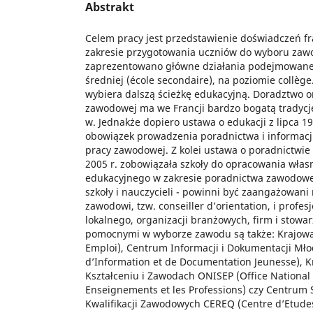
Abstrakt
Celem pracy jest przedstawienie doświadczeń fr
zakresie przygotowania uczniów do wyboru zawo
zaprezentowano główne działania podejmowane 
średniej (école secondaire), na poziomie collèg
wybiera dalszą ścieżkę edukacyjną. Doradztwo o
zawodowej ma we Francji bardzo bogatą tradycję
w. Jednakże dopiero ustawa o edukacji z lipca 19
obowiązek prowadzenia poradnictwa i informacji
pracy zawodowej. Z kolei ustawa o poradnictwi
2005 r. zobowiązała szkoły do opracowania włas
edukacyjnego w zakresie poradnictwa zawodoweg
szkoły i nauczycieli - powinni być zaangażowani
zawodowi, tzw. conseiller d’orientation, i profes
lokalnego, organizacji branżowych, firm i stowa
pomocnymi w wyborze zawodu są także: Krajowa
Emploi), Centrum Informacji i Dokumentacji Mło
d’Information et de Documentation Jeunesse), K
Kształceniu i Zawodach ONISEP (Office National 
Enseignements et les Professions) czy Centrum 
Kwalifikacji Zawodowych CEREQ (Centre d’Etude