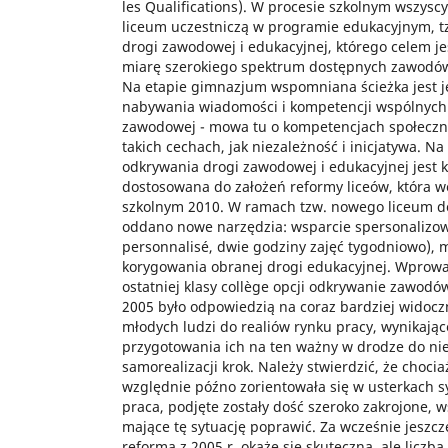
les Qualifications). W procesie szkolnym wszysc
liceum uczestniczą w programie edukacyjnym, t
drogi zawodowej i edukacyjnej, którego celem j
miarę szerokiego spektrum dostępnych zawodów 
Na etapie gimnazjum wspomniana ścieżka jest 
nabywania wiadomości i kompetencji wspólnych 
zawodowej - mowa tu o kompetencjach społeczny
takich cechach, jak niezależność i inicjatywa. Na
odkrywania drogi zawodowej i edukacyjnej jest 
dostosowana do założeń reformy liceów, która w
szkolnym 2010. W ramach tzw. nowego liceum do
oddano nowe narzędzia: wsparcie spersonaliz
personnalisé, dwie godziny zajęć tygodniowo), 
korygowania obranej drogi edukacyjnej. Wprow
ostatniej klasy collège opcji odkrywanie zawodó
2005 było odpowiedzią na coraz bardziej widoc
młodych ludzi do realiów rynku pracy, wynikając
przygotowania ich na ten ważny w drodze do nie
samorealizacji krok. Należy stwierdzić, że choci
względnie późno zorientowała się w usterkach sy
praca, podjęte zostały dość szeroko zakrojone, 
mające tę sytuację poprawić. Za wcześnie jeszcze
reforma z 2005 r. okaże się skuteczna, ale liczba