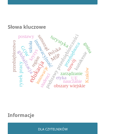
Słowa kluczowe
podstawy przedsiębiorczości
samorząd
postawy
turystyka
innowacyjność
przedsiębiorstwo
szkoła
przedsiębiorca
gmina
GOW
Polska
kryzys
globalizacja
kształcenie
MŚP
region
rozwój
edukacja
rynek pracy
innowacje
Kraków
zarządzanie
studenci
etyka
UE
nauczanie
obszary wiejskie
Informacje
DLA CZYTELNIKÓW