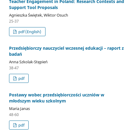
Teacher Engagement in Poland: Research Contexts and
Support Tool Proposals
Agnieszka Świętek, Wiktor Osuch
25-37
pdf (English)
Przedsiębiorczy nauczyciel wczesnej edukacji – raport z
badań
Anna Szkolak-Stępień
38-47
pdf
Postawy wobec przedsiębiorczości uczniów w
młodszym wieku szkolnym
Maria Janas
48-60
pdf