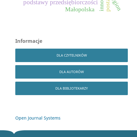
region
podstawy przedsiębiorczości
Małopolska
Informacje
DLA CZYTELNIKÓW
DLA AUTORÓW
DLA BIBLIOTEKARZY
Open Journal Systems