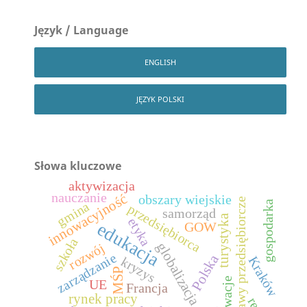
Język / Language
ENGLISH
JĘZYK POLSKI
Słowa kluczowe
aktywizacja
nauczanie
innowacyjność
obszary wiejskie
postawy przedsiębiorcze
gospodarka
gmina
przedsiębiorca
samorząd
turystyka
etyka
edukacja
GOW
szkoła
globalizacja
rozwój
zarządzanie
Polska
Kraków
kryzys
MŚP
innowacje
UE
Francja
rynek pracy