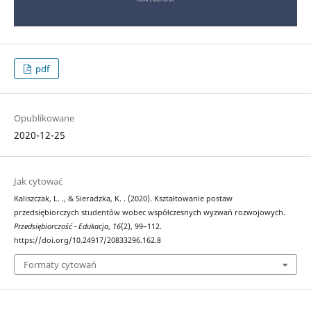
pdf
Opublikowane
2020-12-25
Jak cytować
Kaliszczak, L. ., & Sieradzka, K. . (2020). Kształtowanie postaw
przedsiębiorczych studentów wobec współczesnych wyzwań rozwojowych.
Przedsiębiorczość - Edukacja
,
16
(2), 99–112.
https://doi.org/10.24917/20833296.162.8
Formaty cytowań