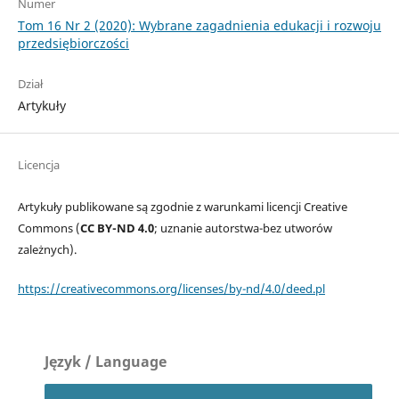
Numer
Tom 16 Nr 2 (2020): Wybrane zagadnienia edukacji i rozwoju
przedsiębiorczości
Dział
Artykuły
Licencja
Artykuły publikowane są zgodnie z warunkami licencji Creative
Commons (
CC BY-ND 4.0
; uznanie autorstwa-bez utworów
zależnych).
https://creativecommons.org/licenses/by-nd/4.0/deed.pl
Język / Language