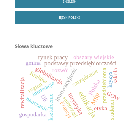
ENGLISH
JĘZYK POLSKI
Słowa kluczowe
obszary wiejskie
rynek pracy
gmina
podstawy przedsiębiorczości
globalizacja
innowacyjność
rozwój
przedsiębiorca
zarządzanie
szkoła
Kraków
kryzys
rewitalizacja
Polska
innowacje
region
edukacja
GOW
MŚP
turystyka
UE
kształcenie
samorząd
nauczanie
studenci
Francja
etyka
gospodarka