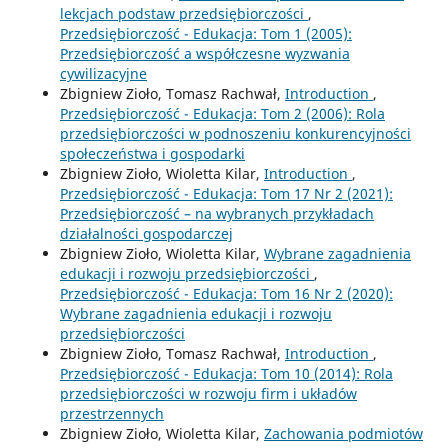
lekcjach podstaw przedsiębiorczości
,
Przedsiębiorczość - Edukacja: Tom 1 (2005):
Przedsiębiorczość a współczesne wyzwania
cywilizacyjne
Zbigniew Zioło, Tomasz Rachwał,
Introduction
,
Przedsiębiorczość - Edukacja: Tom 2 (2006): Rola
przedsiębiorczości w podnoszeniu konkurencyjności
społeczeństwa i gospodarki
Zbigniew Zioło, Wioletta Kilar,
Introduction
,
Przedsiębiorczość - Edukacja: Tom 17 Nr 2 (2021):
Przedsiębiorczość – na wybranych przykładach
działalności gospodarczej
Zbigniew Zioło, Wioletta Kilar,
Wybrane zagadnienia
edukacji i rozwoju przedsiębiorczości
,
Przedsiębiorczość - Edukacja: Tom 16 Nr 2 (2020):
Wybrane zagadnienia edukacji i rozwoju
przedsiębiorczości
Zbigniew Zioło, Tomasz Rachwał,
Introduction
,
Przedsiębiorczość - Edukacja: Tom 10 (2014): Rola
przedsiębiorczości w rozwoju firm i układów
przestrzennych
Zbigniew Zioło, Wioletta Kilar,
Zachowania podmiotów