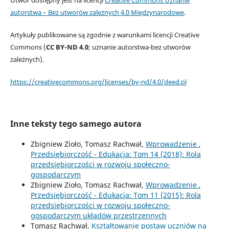
autorstwa – Bez utworów zależnych 4.0 Międzynarodowe
.
Artykuły publikowane są zgodnie z warunkami licencji Creative
Commons (
CC BY-ND 4.0
; uznanie autorstwa-bez utworów
zależnych).
https://creativecommons.org/licenses/by-nd/4.0/deed.pl
Inne teksty tego samego autora
Zbigniew Zioło, Tomasz Rachwał,
Wprowadzenie
,
Przedsiębiorczość - Edukacja: Tom 14 (2018): Rola
przedsiębiorczości w rozwoju społeczno-
gospodarczym
Zbigniew Zioło, Tomasz Rachwał,
Wprowadzenie
,
Przedsiębiorczość - Edukacja: Tom 11 (2015): Rola
przedsiębiorczości w rozwoju społeczno-
gospodarczym układów przestrzennych
Tomasz Rachwał,
Kształtowanie postaw uczniów na