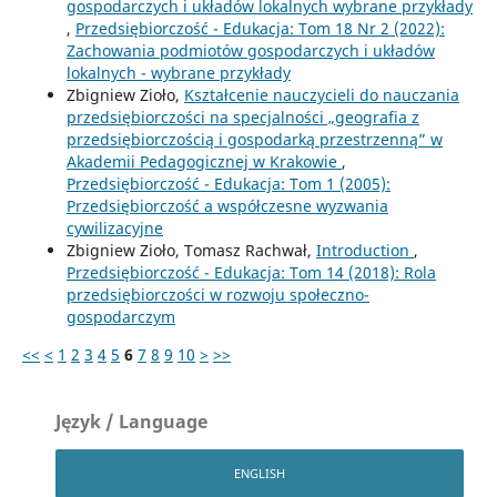
gospodarczych i układów lokalnych wybrane przykłady
,
Przedsiębiorczość - Edukacja: Tom 18 Nr 2 (2022):
Zachowania podmiotów gospodarczych i układów
lokalnych - wybrane przykłady
Zbigniew Zioło,
Kształcenie nauczycieli do nauczania
przedsiębiorczości na specjalności „geografia z
przedsiębiorczością i gospodarką przestrzenną” w
Akademii Pedagogicznej w Krakowie
,
Przedsiębiorczość - Edukacja: Tom 1 (2005):
Przedsiębiorczość a współczesne wyzwania
cywilizacyjne
Zbigniew Zioło, Tomasz Rachwał,
Introduction
,
Przedsiębiorczość - Edukacja: Tom 14 (2018): Rola
przedsiębiorczości w rozwoju społeczno-
gospodarczym
<<
<
1
2
3
4
5
6
7
8
9
10
>
>>
Język / Language
ENGLISH