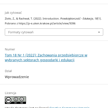
Jak cytować
Zioło, Z., & Rachwał, T. (2022). Introduction.
Przedsiębiorczość - Edukacja
,
18
(1).
Pobrano z https://p-e.uken.krakow.pl/article/view/9396
Formaty cytowań
Numer
Tom 18 Nr 1 (2022): Zachowania przedsiębiorcze w
wybranych sektorach gospodarki i edukacji
Dział
Wprowadzenie
Licencja
Utwór dostępny jest na licencji
Creative Commons Uznanie