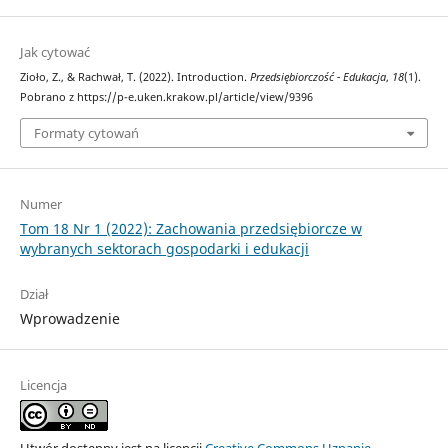
Jak cytować
Zioło, Z., & Rachwał, T. (2022). Introduction.
Przedsiębiorczość - Edukacja
,
18
(1).
Pobrano z https://p-e.uken.krakow.pl/article/view/9396
Formaty cytowań
Numer
Tom 18 Nr 1 (2022): Zachowania przedsiębiorcze w
wybranych sektorach gospodarki i edukacji
Dział
Wprowadzenie
Licencja
Utwór dostępny jest na licencji
Creative Commons Uznanie