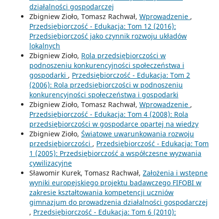
działalności gospodarczej
Zbigniew Zioło, Tomasz Rachwał,
Wprowadzenie
,
Przedsiębiorczość - Edukacja: Tom 12 (2016):
Przedsiębiorczość jako czynnik rozwoju układów
lokalnych
Zbigniew Zioło,
Rola przedsiębiorczości w
podnoszeniu konkurencyjności społeczeństwa i
gospodarki
,
Przedsiębiorczość - Edukacja: Tom 2
(2006): Rola przedsiębiorczości w podnoszeniu
konkurencyjności społeczeństwa i gospodarki
Zbigniew Zioło, Tomasz Rachwał,
Wprowadzenie
,
Przedsiębiorczość - Edukacja: Tom 4 (2008): Rola
przedsiębiorczości w gospodarce opartej na wiedzy
Zbigniew Zioło,
Światowe uwarunkowania rozwoju
przedsiębiorczości
,
Przedsiębiorczość - Edukacja: Tom
1 (2005): Przedsiębiorczość a współczesne wyzwania
cywilizacyjne
Sławomir Kurek, Tomasz Rachwał,
Założenia i wstępne
wyniki europejskiego projektu badawczego FIFOBI w
zakresie kształtowania kompetencji uczniów
gimnazjum do prowadzenia działalności gospodarczej
,
Przedsiębiorczość - Edukacja: Tom 6 (2010):