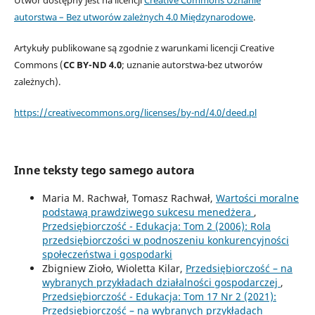
autorstwa – Bez utworów zależnych 4.0 Międzynarodowe
.
Artykuły publikowane są zgodnie z warunkami licencji Creative
Commons (
CC BY-ND 4.0
; uznanie autorstwa-bez utworów
zależnych).
https://creativecommons.org/licenses/by-nd/4.0/deed.pl
Inne teksty tego samego autora
Maria M. Rachwał, Tomasz Rachwał,
Wartości moralne
podstawą prawdziwego sukcesu menedżera
,
Przedsiębiorczość - Edukacja: Tom 2 (2006): Rola
przedsiębiorczości w podnoszeniu konkurencyjności
społeczeństwa i gospodarki
Zbigniew Zioło, Wioletta Kilar,
Przedsiębiorczość – na
wybranych przykładach działalności gospodarczej
,
Przedsiębiorczość - Edukacja: Tom 17 Nr 2 (2021):
Przedsiębiorczość – na wybranych przykładach