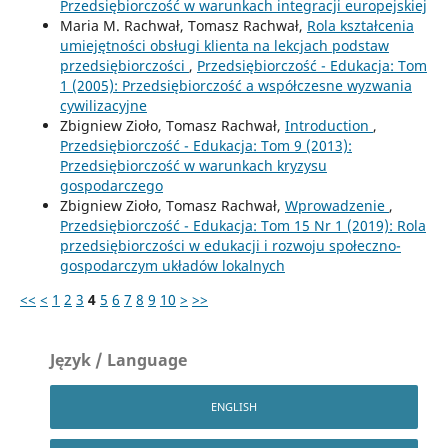
Przedsiębiorczość w warunkach integracji europejskiej
Maria M. Rachwał, Tomasz Rachwał,
Rola kształcenia
umiejętności obsługi klienta na lekcjach podstaw
przedsiębiorczości
,
Przedsiębiorczość - Edukacja: Tom
1 (2005): Przedsiębiorczość a współczesne wyzwania
cywilizacyjne
Zbigniew Zioło, Tomasz Rachwał,
Introduction
,
Przedsiębiorczość - Edukacja: Tom 9 (2013):
Przedsiębiorczość w warunkach kryzysu
gospodarczego
Zbigniew Zioło, Tomasz Rachwał,
Wprowadzenie
,
Przedsiębiorczość - Edukacja: Tom 15 Nr 1 (2019): Rola
przedsiębiorczości w edukacji i rozwoju społeczno-
gospodarczym układów lokalnych
<<
<
1
2
3
4
5
6
7
8
9
10
>
>>
Język / Language
ENGLISH