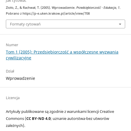
Jak cytować
Zioło, Z., & Rachwał, T. (2005). Wprowadzenie.
Przedsiębiorczość - Edukacja
,
1
.
Pobrano z https://p-e.uken.krakow.pl/article/view/708
Formaty cytowań
Numer
Tom 1 (2005): Przedsiębiorczość a współczesne wyzwania
cywilizacyjne
Dział
Wprowadzenie
Licencja
Artykuły publikowane są zgodnie z warunkami licencji Creative
Commons (
CC BY-ND 4.0
; uznanie autorstwa-bez utworów
zależnych).