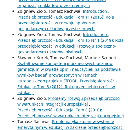
organizacji i układów przestrzennych
Zbigniew Zioło, Tomasz Rachwał,
Introduction
,
Przedsiębiorczość - Edukacja: Tom 11 (2015): Rola
przedsiębiorczości w rozwoju społeczno-
gospodarczym układów przestrzennych
Zbigniew Zioło, Tomasz Rachwał,
Introduction
,
Przedsiębiorczość - Edukacja: Tom 15 Nr 1 (2019): Rola
przedsiębiorczości w edukacji i rozwoju społeczno-
gospodarczym układów lokalnych
Sławomir Kurek, Tomasz Rachwał, Mariusz Szubert,
Kształtowanie kompetencji biznesowych uczniów
gimnazjum w świetle opinii nauczycieli na podstawie
wyników badań prowadzonych w ramach
europejskiego projektu FIFOBI
,
Przedsiębiorczość -
Edukacja: Tom 8 (2012): Rola przedsiębiorczości w
edukacji
Zbigniew Zioło,
Problemy rozwoju przedsiębiorczości
w warunkach integracji europejskiej
,
Przedsiębiorczość - Edukacja: Tom 6 (2010):
Przedsiębiorczość w warunkach integracji europejskiej
Tomasz Rachwał,
Problematyka zmian w systemie
emerytalnym w edukacji w zakresie przedsiębiorczości