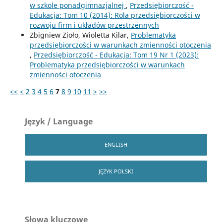
w szkole ponadgimnazjalnej
,
Przedsiębiorczość -
Edukacja: Tom 10 (2014): Rola przedsiębiorczości w
rozwoju firm i układów przestrzennych
Zbigniew Zioło, Wioletta Kilar,
Problematyka
przedsiębiorczości w warunkach zmienności otoczenia
,
Przedsiębiorczość - Edukacja: Tom 19 Nr 1 (2023):
Problematyka przedsiębiorczości w warunkach
zmienności otoczenia
<<
<
2
3
4
5
6
7
8
9
10
11
>
>>
Język / Language
ENGLISH
JĘZYK POLSKI
Słowa kluczowe