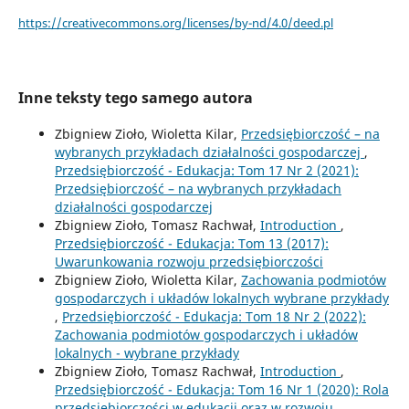
https://creativecommons.org/licenses/by-nd/4.0/deed.pl
Inne teksty tego samego autora
Zbigniew Zioło, Wioletta Kilar,
Przedsiębiorczość – na
wybranych przykładach działalności gospodarczej
,
Przedsiębiorczość - Edukacja: Tom 17 Nr 2 (2021):
Przedsiębiorczość – na wybranych przykładach
działalności gospodarczej
Zbigniew Zioło, Tomasz Rachwał,
Introduction
,
Przedsiębiorczość - Edukacja: Tom 13 (2017):
Uwarunkowania rozwoju przedsiębiorczości
Zbigniew Zioło, Wioletta Kilar,
Zachowania podmiotów
gospodarczych i układów lokalnych wybrane przykłady
,
Przedsiębiorczość - Edukacja: Tom 18 Nr 2 (2022):
Zachowania podmiotów gospodarczych i układów
lokalnych - wybrane przykłady
Zbigniew Zioło, Tomasz Rachwał,
Introduction
,
Przedsiębiorczość - Edukacja: Tom 16 Nr 1 (2020): Rola
przedsiębiorczości w edukacji oraz w rozwoju