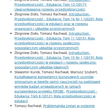
Przedsiębiorczość - Edukacja: Tom 13 (2017):
Uwarunkowania rozwoju przedsiębiorczości
Zbigniew Zioło, Tomasz Rachwał,
Introduction
,
Przedsiębiorczość - Edukacja: Tom 16 Nr 1 (2020): Rola
przedsiębiorczości w edukacji oraz w rozwoju
organizacji i układów przestrzennych
Zbigniew Zioło, Tomasz Rachwał,
Introduction
,
Przedsiębiorczość - Edukacja: Tom 11 (2015): Rola
przedsiębiorczości w rozwoju społeczno-
gospodarczym układów przestrzennych
Zbigniew Zioło, Tomasz Rachwał,
Introduction
,
Przedsiębiorczość - Edukacja: Tom 15 Nr 1 (2019): Rola
przedsiębiorczości w edukacji i rozwoju społeczno-
gospodarczym układów lokalnych
Sławomir Kurek, Tomasz Rachwał, Mariusz Szubert,
Kształtowanie kompetencji biznesowych uczniów
gimnazjum w świetle opinii nauczycieli na podstawie
wyników badań prowadzonych w ramach
europejskiego projektu FIFOBI
,
Przedsiębiorczość -
Edukacja: Tom 8 (2012): Rola przedsiębiorczości w
edukacji
Tomasz Rachwał,
Problematyka zmian w systemie