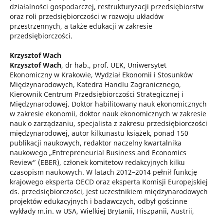
działalności gospodarczej, restrukturyzacji przedsiębiorstw
oraz roli przedsiębiorczości w rozwoju układów
przestrzennych, a także edukacji w zakresie
przedsiębiorczości.
Krzysztof Wach
Krzysztof Wach
, dr hab., prof. UEK, Uniwersytet
Ekonomiczny w Krakowie, Wydział Ekonomii i Stosunków
Międzynarodowych, Katedra Handlu Zagranicznego,
Kierownik Centrum Przedsiębiorczości Strategicznej i
Międzynarodowej. Doktor habilitowany nauk ekonomicznych
w zakresie ekonomii, doktor nauk ekonomicznych w zakresie
nauk o zarządzaniu, specjalista z zakresu przedsiębiorczości
międzynarodowej, autor kilkunastu książek, ponad 150
publikacji naukowych, redaktor naczelny kwartalnika
naukowego „Entrepreneurial Business and Economics
Review” (EBER), członek komitetow redakcyjnych kilku
czasopism naukowych. W latach 2012–2014 pełnił funkcję
krajowego eksperta OECD oraz eksperta Komisji Europejskiej
ds. przedsiębiorczości, jest uczestnikiem międzynarodowych
projektów edukacyjnych i badawczych, odbył gościnne
wykłady m.in. w USA, Wielkiej Brytanii, Hiszpanii, Austrii,