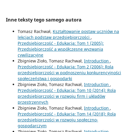
Inne teksty tego samego autora
Tomasz Rachwał,
Kształtowanie postaw uczniów na
lekcjach podstaw przedsiębiorczości
,
Przedsiębiorczość - Edukacja: Tom 1 (2005):
Przedsiębiorczość a współczesne wyzwania
cywilizacyjne
Zbigniew Zioło, Tomasz Rachwał,
Introduction
,
Przedsiębiorczość - Edukacja: Tom 2 (2006): Rola
przedsiębiorczości w podnoszeniu konkurencyjności
społeczeństwa i gospodarki
Zbigniew Zioło, Tomasz Rachwał,
Introduction
,
Przedsiębiorczość - Edukacja: Tom 10 (2014): Rola
przedsiębiorczości w rozwoju firm i układów
przestrzennych
Zbigniew Zioło, Tomasz Rachwał,
Introduction
,
Przedsiębiorczość - Edukacja: Tom 14 (2018): Rola
przedsiębiorczości w rozwoju społeczno-
gospodarczym
Zbigniew Zioło, Tomasz Rachwał,
Introduction
,