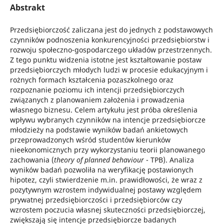
Abstrakt
Przedsiębiorczość zaliczana jest do jednych z podstawowych
czynników podnoszenia konkurencyjności przedsiębiorstw i
rozwoju społeczno-gospodarczego układów przestrzennych.
Z tego punktu widzenia istotne jest kształtowanie postaw
przedsiębiorczych młodych ludzi w procesie edukacyjnym i
rożnych formach kształcenia pozaszkolnego oraz
rozpoznanie poziomu ich intencji przedsiębiorczych
związanych z planowaniem założenia i prowadzenia
własnego biznesu. Celem artykułu jest próba określenia
wpływu wybranych czynników na intencje przedsiębiorcze
młodzieży na podstawie wyników badań ankietowych
przeprowadzonych wśród studentów kierunków
nieekonomicznych przy wykorzystaniu teorii planowanego
zachowania (
theory of planned behaviour
- TPB). Analiza
wyników badań pozwoliła na weryfikację postawionych
hipotez, czyli stwierdzenie m.in. prawidłowości, że wraz z
pozytywnym wzrostem indywidualnej postawy względem
prywatnej przedsiębiorczości i przedsiębiorców czy
wzrostem poczucia własnej skuteczności przedsiębiorczej,
zwiększają się intencje przedsiębiorcze badanych