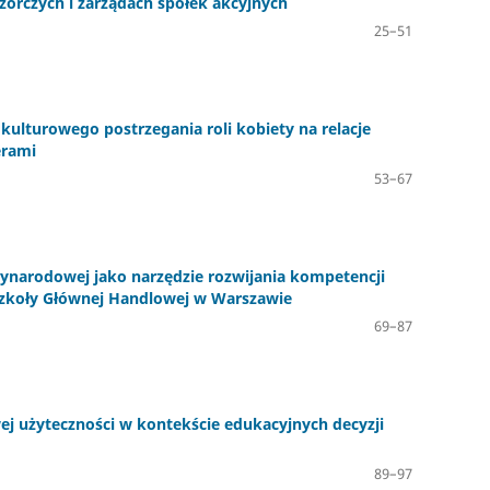
dzorczych i zarządach spółek akcyjnych
25–51
kulturowego postrzegania roli kobiety na relacje
erami
53–67
zynarodowej jako narzędzie rozwijania kompetencji
 Szkoły Głównej Handlowej w Warszawie
69–87
wej użyteczności w kontekście edukacyjnych decyzji
89–97