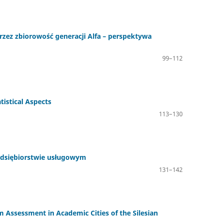
zez zbiorowość generacji Alfa – perspektywa
99–112
istical Aspects
113–130
zedsiębiorstwie usługowym
131–142
 Assessment in Academic Cities of the Silesian