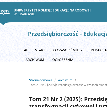
UNIWERSYTET KOMISJI EDUKACJI NARODOWEJ
W KRAKOWIE
Przedsiębiorczość - Edukacj
START
O CZASOPIŚMIE
REDAKCJ
ARCHIWUM
OGŁOSZENIA
Strona domowa
/
Archiwum
/
Tom 21 Nr 2 (2025): Przedsiębiorczość w czasach trans
Tom 21 Nr 2 (2025): Przeds
transformacji cyfrowej i p