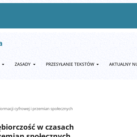
a
A
ZASADY
PRZESYŁANIE TEKSTÓW
AKTUALNY N
formacji cyfrowej i przemian społecznych
iębiorczość w czasach
rzemian społecznych