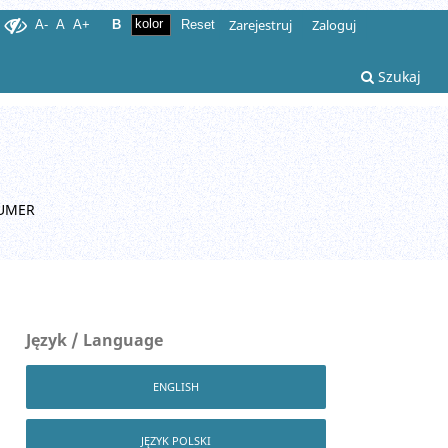
Zarejestruj
Zaloguj
A-
A
A+
B
Reset
Szukaj
UMER
Język / Language
ENGLISH
JĘZYK POLSKI