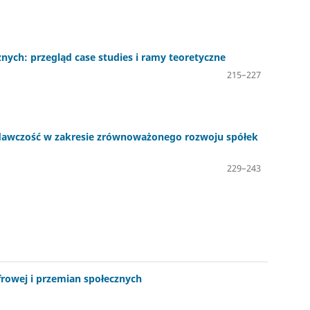
ych: przegląd case studies i ramy teoretyczne
215–227
awczość w zakresie zrównoważonego rozwoju spółek
229–243
frowej i przemian społecznych