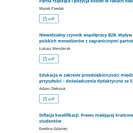
Partia rządząca i pozycja kobiet w radach na
Marek Pawlak
pdf
Niewidzialny czynnik współpracy B2B. Wpływ 
polskich menedżerów z zagranicznymi partn
Łukasz Menderak
pdf
Edukacja w zakresie przedsiębiorczości międ
przyszłości – doświadczenia dydaktyczne ze
Adam Oleksiuk
pdf
Inflacja kwalifikacji. Prawo malejącej krańco
studentów
Ewelina Gdaniec