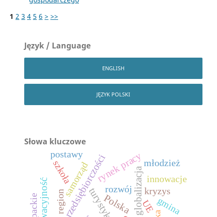
1
2
3
4
5
6
>
>>
Język / Language
ENGLISH
JĘZYK POLSKI
Słowa kluczowe
postawy
rynek pracy
podstawy przedsiębiorczości
młodzież
szkoła
samorząd
globalizacja
innowacje
innowacyjność
rozwój
turystyka
kryzys
region
Polska
gmina
UE