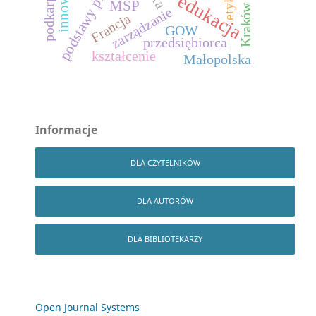
podkarpackie
etyka
edukacja
MŚP
Kraków
zarządzanie
Francja
GOW
przedsiębiorca
kształcenie
Małopolska
Informacje
DLA CZYTELNIKÓW
DLA AUTORÓW
DLA BIBLIOTEKARZY
Open Journal Systems