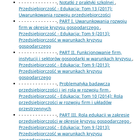
- - - - - - - - - - - - - -,
Notatki z praktyki szkolnej
,
Przedsiębiorczość - Edukacja: Tom 13 (2017):
Uwarunkowania rozwoju przedsiębiorczości
- - - - - - - - - - - - - -,
PART I. Uwarunkowania rozwoju
firm w okresie kryzysu gospodarczego
,
Przedsiębiorczość - Edukacja: Tom 9 (2013):
Przedsiębiorczość w warunkach kryzysu
gospodarczego
- - - - - - - - - - - - - -,
PART II. Funkcjonowanie firm,
instytucji i sektorów gospodarki w warunkach kryzysu
,
Przedsiębiorczość - Edukacja: Tom 9 (2013):
Przedsiębiorczość w warunkach kryzysu
gospodarczego
- - - - - - - - - - - - - -,
Problematyka badawcza
przedsiębiorczości i jej rola w rozwoju firm
,
Przedsiębiorczość - Edukacja: Tom 10 (2014): Rola
przedsiębiorczości w rozwoju firm i układów
przestrzennych
- - - - - - - - - - - - - -,
PART III. Rola edukacji w zakresie
przedsiębiorczości w okresie kryzysu gospodarczego
,
Przedsiębiorczość - Edukacja: Tom 9 (2013):
Przedsiębiorczość w warunkach kryzysu
gospodarczego