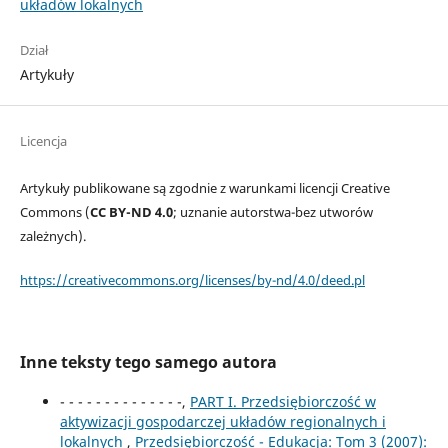
układów lokalnych
Dział
Artykuły
Licencja
Artykuły publikowane są zgodnie z warunkami licencji Creative
Commons (
CC BY-ND 4.0
; uznanie autorstwa-bez utworów
zależnych).
https://creativecommons.org/licenses/by-nd/4.0/deed.pl
Inne teksty tego samego autora
- - - - - - - - - - - - - -,
PART I. Przedsiębiorczość w
aktywizacji gospodarczej układów regionalnych i
lokalnych
,
Przedsiębiorczość - Edukacja: Tom 3 (2007):