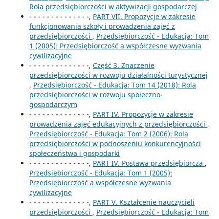
Rola przedsiębiorczości w aktywizacji gospodarczej
- - - - - - - - - - - - - -,
PART VII. Propozycje w zakresie
funkcjonowania szkoły i prowadzenia zajęć z
przedsiębiorczości
,
Przedsiębiorczość - Edukacja: Tom
1 (2005): Przedsiębiorczość a współczesne wyzwania
cywilizacyjne
- - - - - - - - - - - - - -,
Część 3. Znaczenie
przedsiębiorczości w rozwoju działalności turystycznej
,
Przedsiębiorczość - Edukacja: Tom 14 (2018): Rola
przedsiębiorczości w rozwoju społeczno-
gospodarczym
- - - - - - - - - - - - - -,
PART IV. Propozycje w zakresie
prowadzenia zajęć edukacyjnych z przedsiębiorczości
,
Przedsiębiorczość - Edukacja: Tom 2 (2006): Rola
przedsiębiorczości w podnoszeniu konkurencyjności
społeczeństwa i gospodarki
- - - - - - - - - - - - - -,
PART IV. Postawa przedsiębiorcza
,
Przedsiębiorczość - Edukacja: Tom 1 (2005):
Przedsiębiorczość a współczesne wyzwania
cywilizacyjne
- - - - - - - - - - - - - -,
PART V. Kształcenie nauczycieli
przedsiębiorczości
,
Przedsiębiorczość - Edukacja: Tom