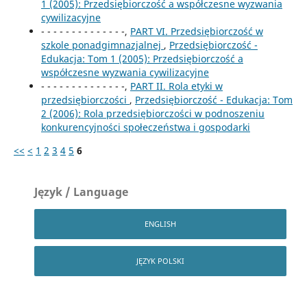
1 (2005): Przedsiębiorczość a współczesne wyzwania
cywilizacyjne
- - - - - - - - - - - - - -,
PART VI. Przedsiębiorczość w
szkole ponadgimnazjalnej
,
Przedsiębiorczość -
Edukacja: Tom 1 (2005): Przedsiębiorczość a
współczesne wyzwania cywilizacyjne
- - - - - - - - - - - - - -,
PART II. Rola etyki w
przedsiębiorczości
,
Przedsiębiorczość - Edukacja: Tom
2 (2006): Rola przedsiębiorczości w podnoszeniu
konkurencyjności społeczeństwa i gospodarki
<<
<
1
2
3
4
5
6
Język / Language
ENGLISH
JĘZYK POLSKI