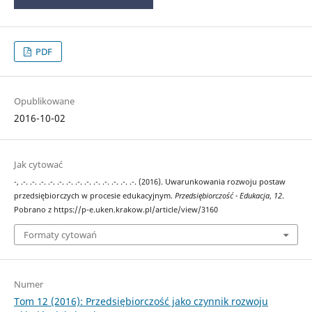
PDF
Opublikowane
2016-10-02
Jak cytować
-, .-. .-. .-. .-. .-. .-. .-. .-. .-. .-. .-. .-. .-. (2016). Uwarunkowania rozwoju postaw
przedsiębiorczych w procesie edukacyjnym.
Przedsiębiorczość - Edukacja
,
12
.
Pobrano z https://p-e.uken.krakow.pl/article/view/3160
Formaty cytowań
Numer
Tom 12 (2016): Przedsiębiorczość jako czynnik rozwoju