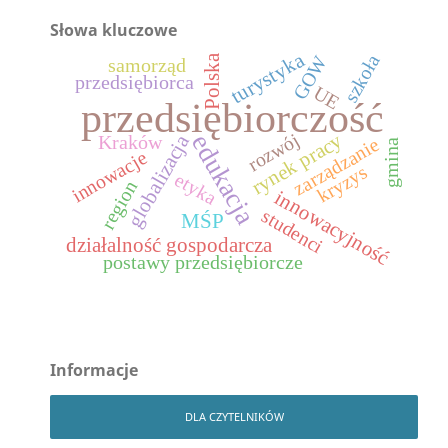
Słowa kluczowe
turystyka
szkoła
GOW
Polska
samorząd
przedsiębiorca
UE
przedsiębiorczość
rynek pracy
rozwój
edukacja
globalizacja
Kraków
zarządzanie
gmina
innowacje
kryzys
etyka
region
innowacyjność
studenci
MŚP
działalność gospodarcza
postawy przedsiębiorcze
Informacje
DLA CZYTELNIKÓW