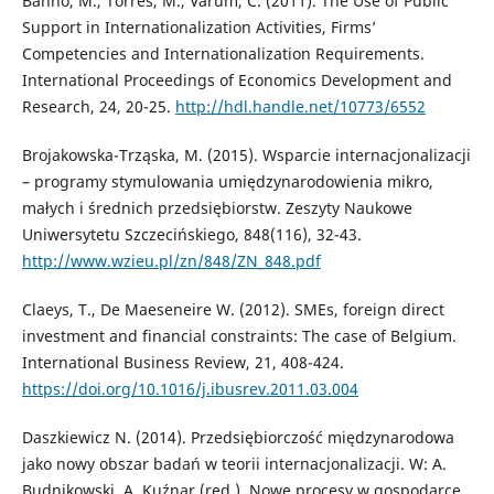
Bannò, M., Torres, M., Varum, C. (2011). The Use of Public
Support in Internationalization Activities, Firms’
Competencies and Internationalization Requirements.
International Proceedings of Economics Development and
Research, 24, 20-25.
http://hdl.handle.net/10773/6552
Brojakowska-Trząska, M. (2015). Wsparcie internacjonalizacji
– programy stymulowania umiędzynarodowienia mikro,
małych i średnich przedsiębiorstw. Zeszyty Naukowe
Uniwersytetu Szczecińskiego, 848(116), 32-43.
http://www.wzieu.pl/zn/848/ZN_848.pdf
Claeys, T., De Maeseneire W. (2012). SMEs, foreign direct
investment and financial constraints: The case of Belgium.
International Business Review, 21, 408-424.
https://doi.org/10.1016/j.ibusrev.2011.03.004
Daszkiewicz N. (2014). Przedsiębiorczość międzynarodowa
jako nowy obszar badań w teorii internacjonalizacji. W: A.
Budnikowski, A. Kuźnar (red.), Nowe procesy w gospodarce