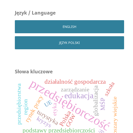
Język / Language
ENGLISH
JĘZYK POLSKI
Słowa kluczowe
przedsiębiorczość
działalność gospodarcza
szkoła
przedsiębiorstwa
globalizacja
zarządzanie
edukacja
rynek pracy
obszary wiejskie
MŚP
UE
region
etyka
turystyka
Polska
GOW
kryzys
podstawy przedsiębiorczości