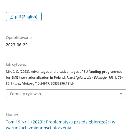
pdf (English)
Opublikowane
2023-06-29
Jak cytować
Miłoś, C. (2023). Advantages and disadvantages of EU funding programmes
for SME internationalisation in Poland.
Przedsiębiorczość - Edukacja
,
19
(1), 76–
85. https://doi.org/10.24917/20833296.191.6
Formaty cytowań
Numer
Tom 19 Nr 1 (2023): Problematyka przedsiębiorczości w
warunkach zmienności otoczenia