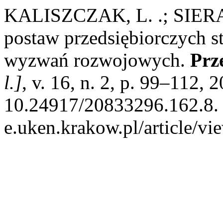
KALISZCZAK, L. .; SIERA
postaw przedsiębiorczych 
wyzwań rozwojowych.
Prz
l.]
, v. 16, n. 2, p. 99–112, 
10.24917/20833296.162.8. D
e.uken.krakow.pl/article/vi