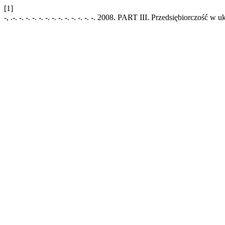
[1]
-, .-. -. -. -. -. -. -. -. -. -. -. -. -. 2008. PART III. Przedsiębiorczość